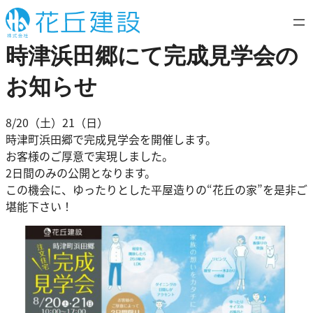
内
容
を
時津浜田郷にて完成見学会の
ス
キ
お知らせ
ッ
プ
8/20（土）21（日）
時津町浜田郷で完成見学会を開催します。
お客様のご厚意で実現しました。
2日間のみの公開となります。
この機会に、ゆったりとした平屋造りの“花丘の家”を是非ご
堪能下さい！