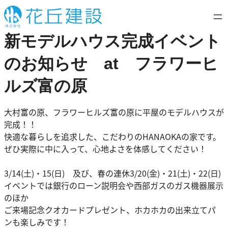
内
容
を
新モデルハウス完成イベント
ス
キ
のお知らせ at フラワーヒ
ッ
ルズ富の原
プ
大村富の原、フラワーヒルズ富の原に平屋のモデルハウスが
完成！！
快適な暮らしを追求した、こだわりのHANAOKAの家です。
ぜひ実際に中に入って、心地よさを体感してください！
3/14(土)・15(日) 及び、春の連休3/20(金)・21(土)・22(日)
イベントでは銀行のローン説明会や西部ガスのガス機器展示
のほか
ご来場記念クオカードプレゼント、ホカホカの出来立てパ
ンも楽しみです！