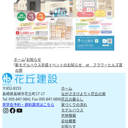
ホーム
お知らせ
新モデルハウス完成イベントのお知らせ at フラワーヒルズ富
の原
〒852-8153
ホーム
長崎県長崎市花丘町17-17
ながさきびより×花丘の家
Tel 095-847-9841 Fax 095-847-9890
花丘の暮らし
見学会予約・資料請求はこちら
家づくりの流れ
Ig
Fb
YouTube
モデルハウス
宅地情報
会社概要
お知らせ