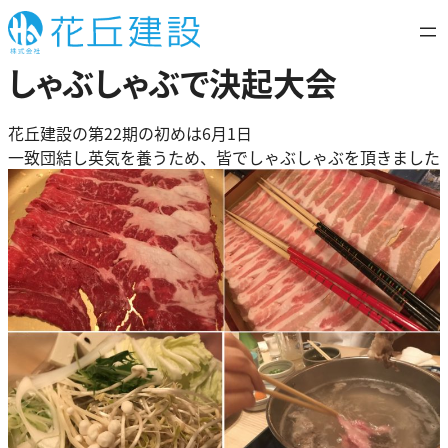
内
容
を
しゃぶしゃぶで決起大会
ス
キ
花丘建設の第22期の初めは6月1日
ッ
一致団結し英気を養うため、皆でしゃぶしゃぶを頂きました
プ