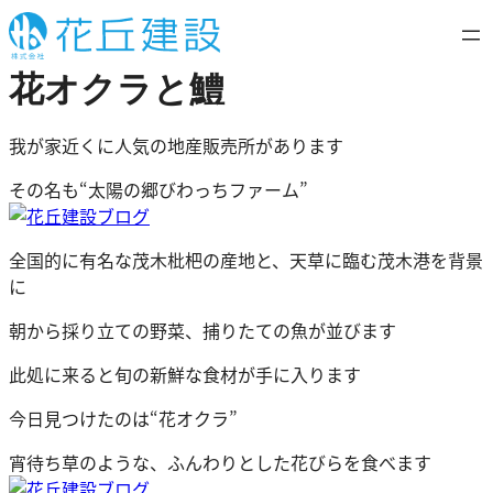
内
容
を
花オクラと鱧
ス
キ
我が家近くに人気の地産販売所があります
ッ
プ
その名も“太陽の郷びわっちファーム”
全国的に有名な茂木枇杷の産地と、天草に臨む茂木港を背景
に
朝から採り立ての野菜、捕りたての魚が並びます
此処に来ると旬の新鮮な食材が手に入ります
今日見つけたのは“花オクラ”
宵待ち草のような、ふんわりとした花びらを食べます