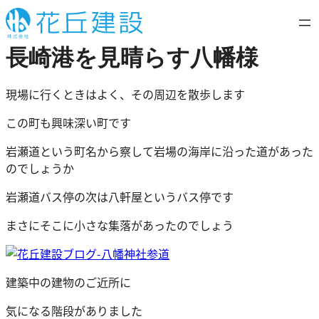
内
容
を
長崎港を見晴らす八幡様
ス
キ
現場に行くときはよく、その周辺を散歩します
ッ
プ
この町も興味深い町です
岩瀬道という町名から察して岩場の海岸に沿った道があった
のでしょうか
岩瀬道バス停の次は八軒屋というバス停です
まさにそこに小さな集落があったのでしょう
建築中の建物のご近所に
気になる階段がありました