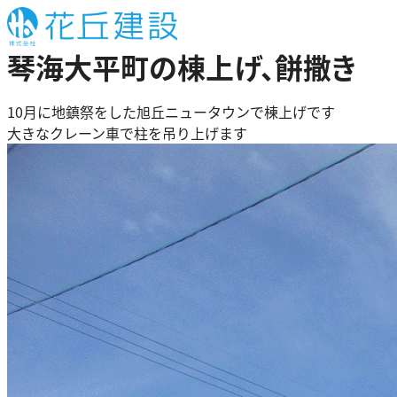
内
容
琴海大平町の棟上げ、餅撒き
を
ス
キ
10月に地鎮祭をした旭丘ニュータウンで棟上げです
ッ
大きなクレーン車で柱を吊り上げます
プ