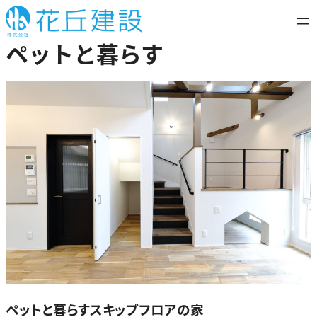
内
容
ペットと暮らす
を
ス
キ
ッ
プ
ペットと暮らすスキップフロアの家