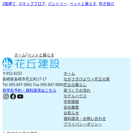
2階建て
, 
スキップフロア
, 
パントリー
, 
ペットと暮らす
, 
吹き抜け
ホーム
ペットと暮らす
〒852-8153
ホーム
長崎県長崎市花丘町17-17
ながさきびより×花丘の家
Tel 095-847-9841 Fax 095-847-9890
花丘の暮らし
見学会予約・資料請求はこちら
家づくりの流れ
Ig
Fb
YouTube
モデルハウス
宅地情報
会社概要
お知らせ
資料請求・お問い合わせ
プライバシーポリシー