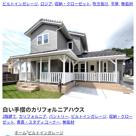
ビルトインガレージ
, 
ロジア
, 
収納・クローゼット
, 
吹き抜け
, 
平屋
, 
無垢材
白い手摺のカリフォルニアハウス
2階建て
, 
カリフォルニア
, 
パントリー
, 
ビルトインガレージ
, 
収納・クロー
ゼット
, 
書斎・スタディコーナー
, 
無垢材
ホーム
ビルトインガレージ