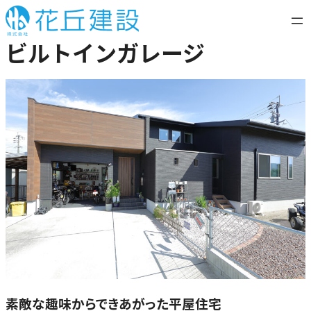
内
容
ビルトインガレージ
を
ス
キ
ッ
プ
素敵な趣味からできあがった平屋住宅