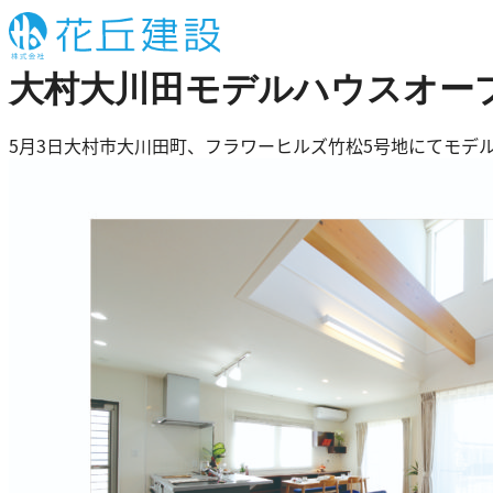
内
容
を
大村大川田モデルハウスオー
ス
キ
5月3日大村市大川田町、フラワーヒルズ竹松5号地にてモデ
ッ
プ